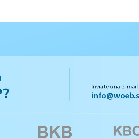
o
Inviate una e-mail
P?
info@woeb.s