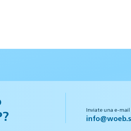
o
Inviate una e-mail
P?
info@woeb.s