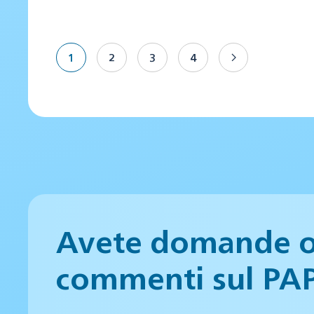
1
2
3
4
Avete domande 
commenti sul PA