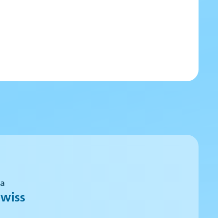
 a
wiss