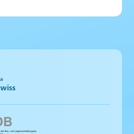
 a
wiss