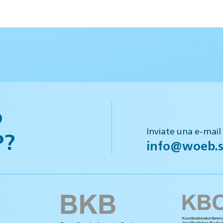
o
Inviate una e-mail
P?
info@woeb.s