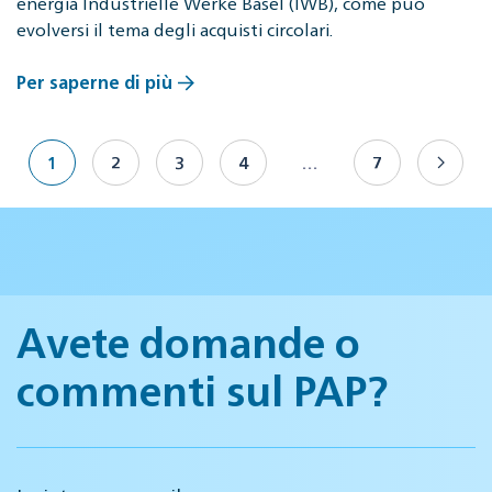
energia Industrielle Werke Basel (IWB), come può
evolversi il tema degli acquisti circolari.
Per saperne di più
1
2
3
4
…
7
Avete domande o
commenti sul PAP?