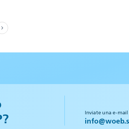
o
Inviate una e-mail
P?
info@woeb.s