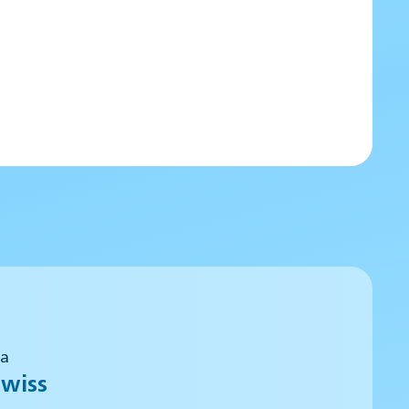
 a
wiss