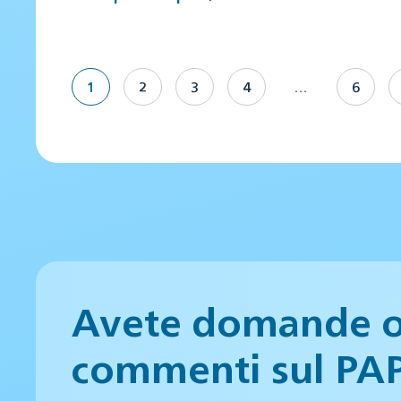
1
2
3
4
…
6
Avete domande 
commenti sul PA