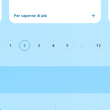
Per saperne di più
1
2
3
4
5
…
13
o