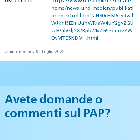
URL del link
https://www.bfe.admin.ch/bfe/de/
home/news-und-medien/publikati
onen.exturl.html/aHR0cHM6Ly9wd
WJkYi5iZmUuYWRtaW4uY2gvZGU
vcHVibGljYX/Rpb24vZG93bmxvYW
QvMTE5NDM=.html
Ultima modifica: 01 Luglio 2025
Avete domande o
commenti sul PAP?