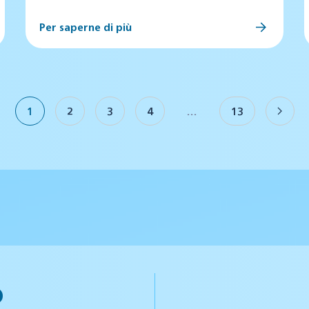
Per saperne di più
1
2
3
4
…
13
o