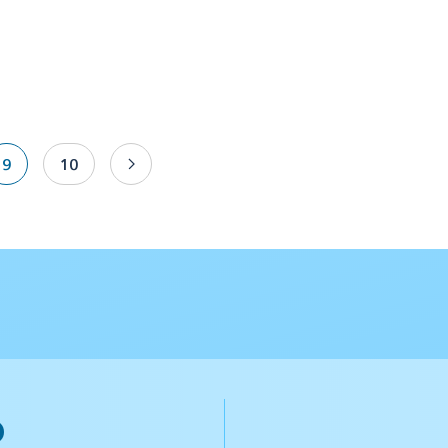
9
10
o