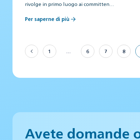
rivolge in primo luogo ai committen…
Per saperne di più
1
…
6
7
8
Avete domande 