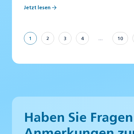
Jetzt lesen
1
2
3
4
…
10
Haben Sie Fragen
Anmerkungen zu