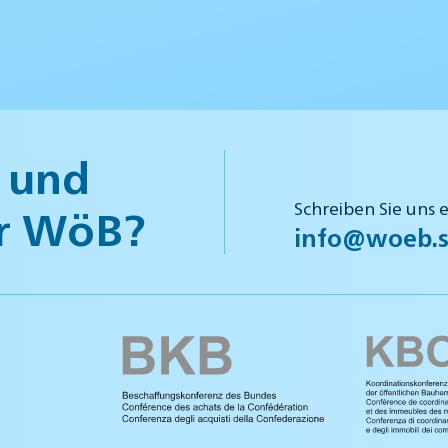
 und
Schreiben Sie uns 
r WöB?
info@woeb.s