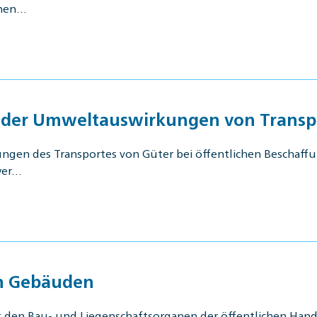
inen…
ng der Umweltauswirkungen von Trans
ungen des Transportes von Güter bei öffentlichen Beschaff
wer…
on Gebäuden
 den Bau- und Liegenschaftsorganen der öffentlichen Han