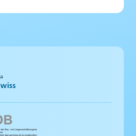
 a
wiss