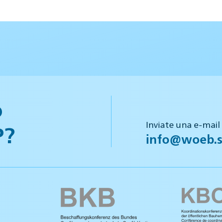
o
Inviate una e-mail
P?
info@woeb.s