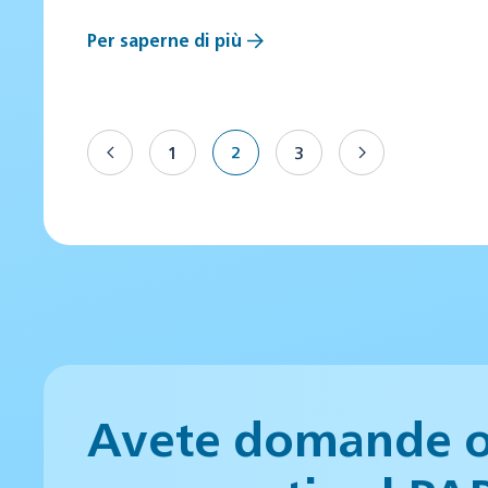
Per saperne di più
1
2
3
Avete domande 