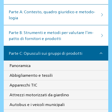
Par­te A: Con­te­sto, qua­dro giu­ri­di­co e me­to­do­
lo­gia
Par­te B: Stru­men­ti e me­to­di per va­lu­ta­re l’im­
pat­to di for­ni­to­ri e pro­dot­ti
Parte C: Opusculi sui gruppi di prodotti
Panoramica
Abbigliamento e tessili
Apparecchi TIC
Attrezzi motorizzati da giardino
Autobus e i veicoli municipali