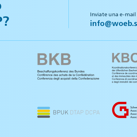
o
Inviate una e-mail
P?
info@woeb.s