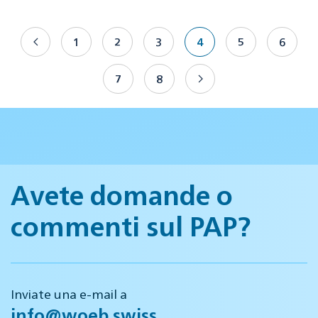
1
2
3
4
5
6
7
8
Avete domande o
commenti sul PAP?
Inviate una e-mail a
info@woeb.swiss