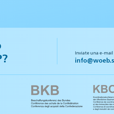
o
Inviate una e-mail
P?
info@woeb.s