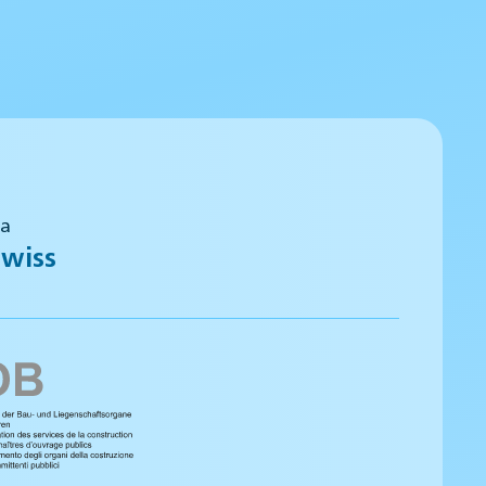
 a
wiss