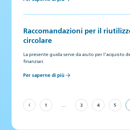
Raccomandazioni per il riutilizz
circolare
La presente guida serve da aiuto per l'acquisto d
finanziari.
Per saperne di più
1
…
3
4
5