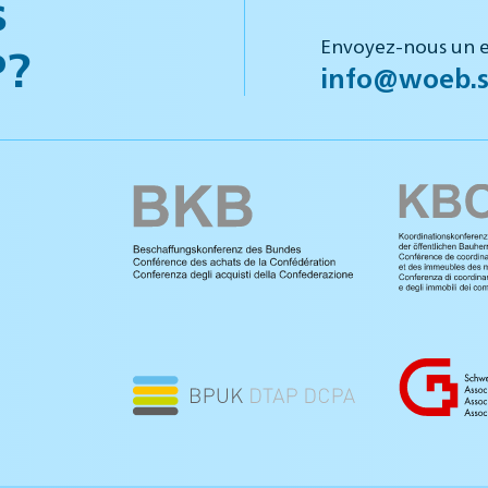
s
Envoyez-nous un e
P?
info@woeb.s