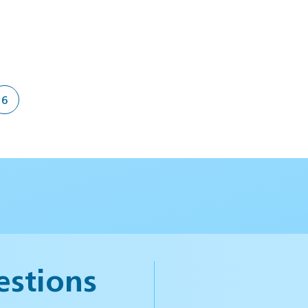
6
estions