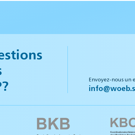
estions
s
Envoyez-nous un e
P?
info@woeb.s