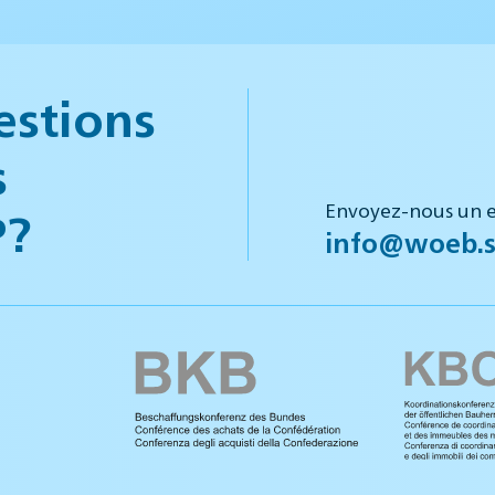
estions
s
Envoyez-nous un e
P?
info@woeb.s