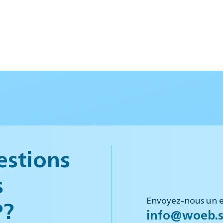
estions
s
Envoyez-nous un e
P?
info@woeb.s