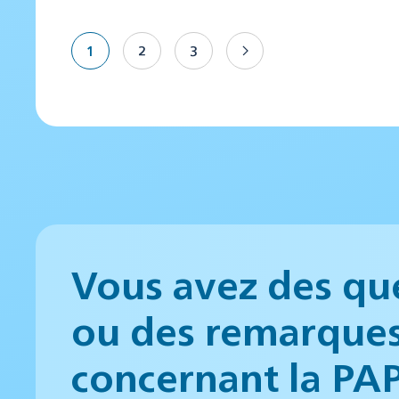
1
2
3
Vous avez des qu
ou des remarque
concernant la PA