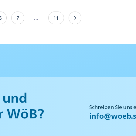
6
7
…
11
 und
Schreiben Sie uns 
r WöB?
info@woeb.s