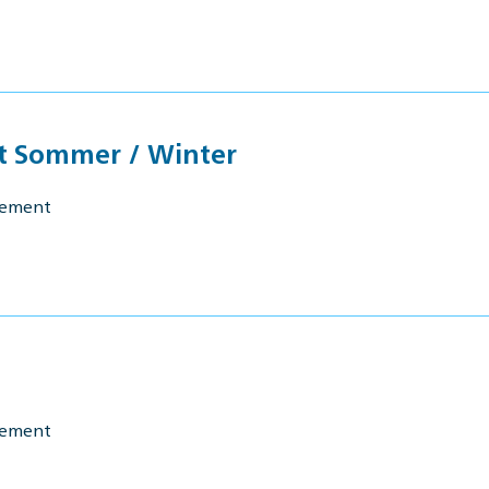
it Sommer / Winter
gement
gement