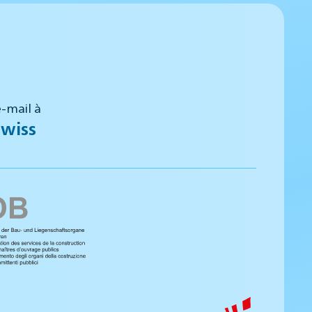
-mail à
wiss