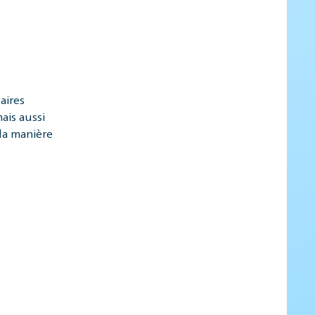
aires
ais aussi
 la manière