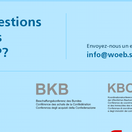
estions
s
Envoyez-nous un e
P?
info@woeb.s