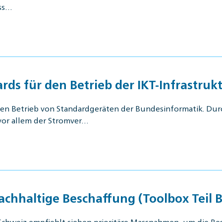
ess…
s für den Betrieb der IKT-Infrastrukt
chen Betrieb von Standardgeräten der Bundesinformatik. D
vor allem der Stromver…
chhaltige Beschaffung (Toolbox Teil B
Schweiz empfiehlt sieben prioritäre Massnahmen, um die Bes