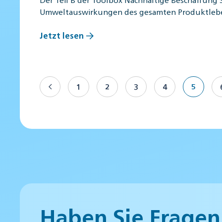
Umweltauswirkungen des gesamten Produktleb
Jetzt lesen
1
2
3
4
5
Haben Sie Fragen