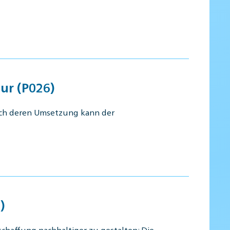
ur (P026)
urch deren Umsetzung kann der
)
chaffung nachhaltiger zu gestalten: Die