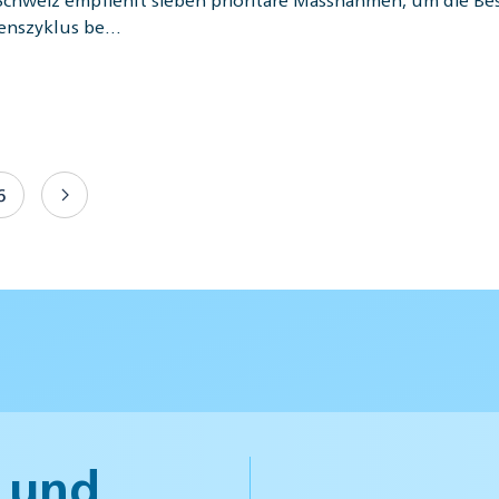
enszyklus be…
6
 und