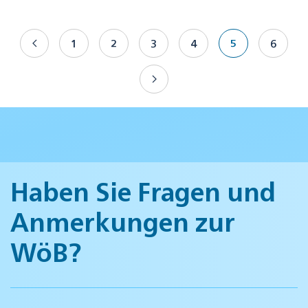
1
2
3
4
5
6
Haben Sie Fragen und
Anmerkungen zur
WöB?