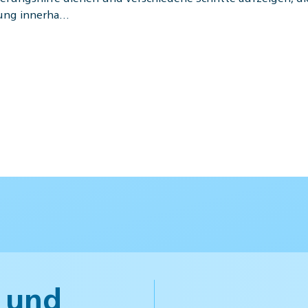
fung innerha…
 und