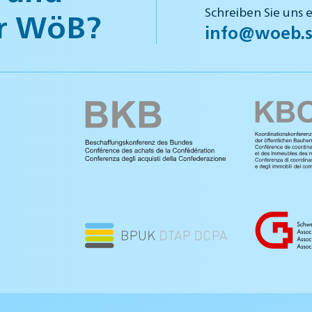
Schreiben Sie uns 
r WöB?
info@woeb.s