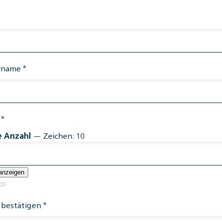
rname
*
*
e Anzahl
— Zeichen: 10
anzeigen
 bestätigen
*