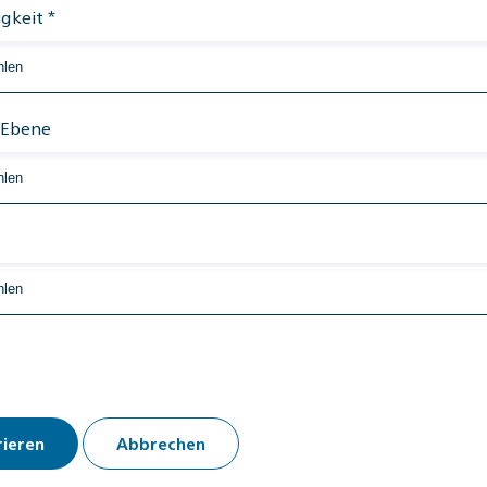
gkeit
*
 Ebene
rieren
Abbrechen