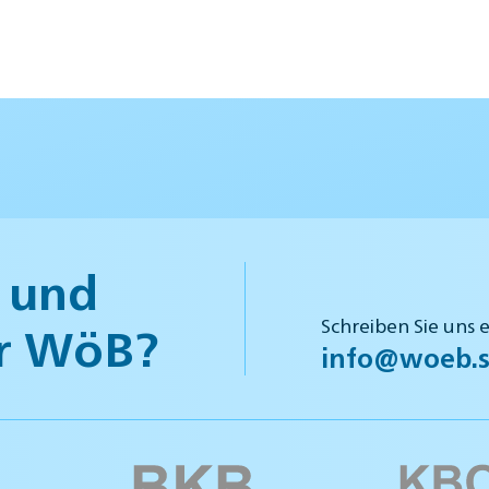
 und
Schreiben Sie uns 
r WöB?
info@woeb.s